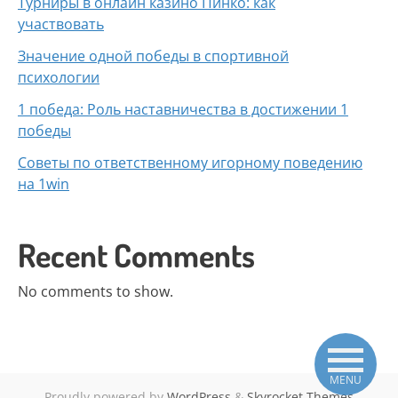
Турниры в онлайн казино Пинко: как
участвовать
Значение одной победы в спортивной
психологии
1 победа: Роль наставничества в достижении 1
победы
Советы по ответственному игорному поведению
на 1win
Recent Comments
No comments to show.
MENU
Proudly powered by
WordPress
&
Skyrocket Themes