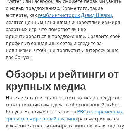
Twitter или Facebook, вы сможете первыми узнать
о новых предложениях. Кроме того, такие
эксперты, как
гемблинг-историк Дэвид Шварц
,
делятся ценными знаниями и новостями из миря
азартных игр, что помогает лучше
ориентироваться в предложениях. Создайте свой
профиль в социальных сетях и следите за
новинками, чтобы не пропустить интересующие
вас бонусы.
Обзоры и рейтинги от
крупных медиа
Наличие статей от авторитетных медиа-ресурсов
может помочь вам сделать обоснованный выбор
бонуса. Например, в статье на
BBC о современных
трендах в мире онлайн-казино
рассматриваются
ключевые аспекты выбора казино, включая оценку