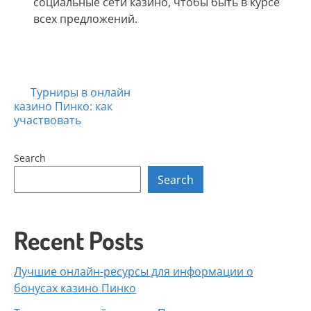
социальные сети казино, чтобы быть в курсе
всех предложений.
Posts
Турниры в онлайн
казино Пинко: как
navigation
участвовать
Search
Search
Recent Posts
Лучшие онлайн-ресурсы для информации о
бонусах казино Пинко