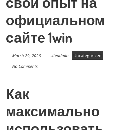
свой опыт на
официальном
сайте 1win
March 29, 2026
siteadmin
Uncategorized
No Comments
Как
максимально
использовать