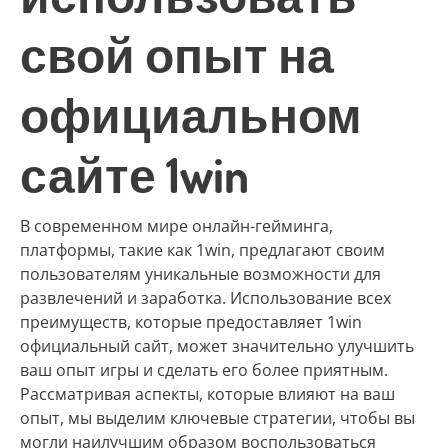
свой опыт на
официальном
сайте 1win
В современном мире онлайн-гейминга,
платформы, такие как 1win, предлагают своим
пользователям уникальные возможности для
развлечений и заработка. Использование всех
преимуществ, которые предоставляет 1win
официальный сайт, может значительно улучшить
ваш опыт игры и сделать его более приятным.
Рассматривая аспекты, которые влияют на ваш
опыт, мы выделим ключевые стратегии, чтобы вы
могли наилучшим образом воспользоваться