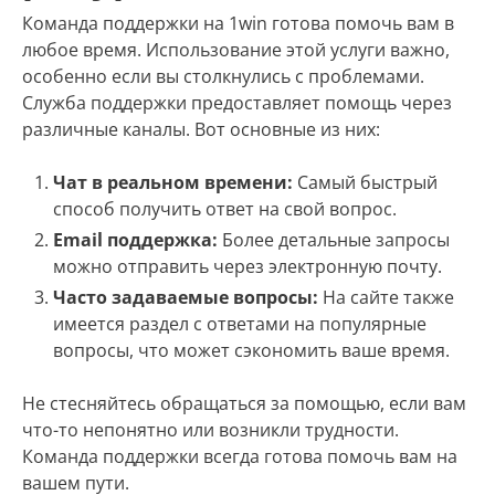
Команда поддержки на 1win готова помочь вам в
любое время. Использование этой услуги важно,
особенно если вы столкнулись с проблемами.
Служба поддержки предоставляет помощь через
различные каналы. Вот основные из них:
Чат в реальном времени:
Самый быстрый
способ получить ответ на свой вопрос.
Email поддержка:
Более детальные запросы
можно отправить через электронную почту.
Часто задаваемые вопросы:
На сайте также
имеется раздел с ответами на популярные
вопросы, что может сэкономить ваше время.
Не стесняйтесь обращаться за помощью, если вам
что-то непонятно или возникли трудности.
Команда поддержки всегда готова помочь вам на
вашем пути.