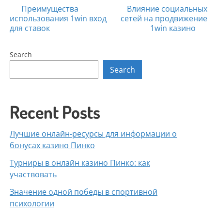
Posts
Преимущества
Влияние социальных
использования 1win вход
сетей на продвижение
navigation
для ставок
1win казино
Search
Search
Recent Posts
Лучшие онлайн-ресурсы для информации о
бонусах казино Пинко
Турниры в онлайн казино Пинко: как
участвовать
Значение одной победы в спортивной
психологии