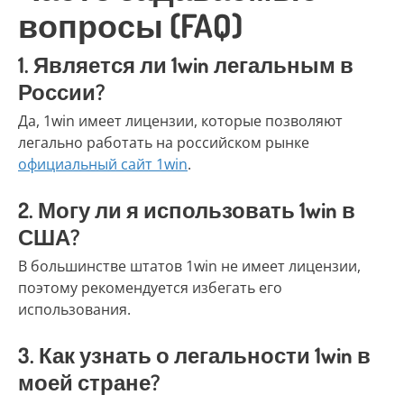
вопросы (FAQ)
1. Является ли 1win легальным в
России?
Да, 1win имеет лицензии, которые позволяют
легально работать на российском рынке
официальный сайт 1win
.
2. Могу ли я использовать 1win в
США?
В большинстве штатов 1win не имеет лицензии,
поэтому рекомендуется избегать его
использования.
3. Как узнать о легальности 1win в
моей стране?