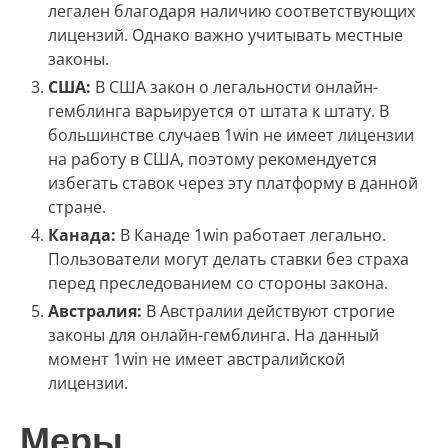
легален благодаря наличию соответствующих
лицензий. Однако важно учитывать местные
законы.
США:
В США закон о легальности онлайн-
гемблинга варьируется от штата к штату. В
большинстве случаев 1win не имеет лицензии
на работу в США, поэтому рекомендуется
избегать ставок через эту платформу в данной
стране.
Канада:
В Канаде 1win работает легально.
Пользователи могут делать ставки без страха
перед преследованием со стороны закона.
Австралия:
В Австралии действуют строгие
законы для онлайн-гемблинга. На данный
момент 1win не имеет австралийской
лицензии.
Меры