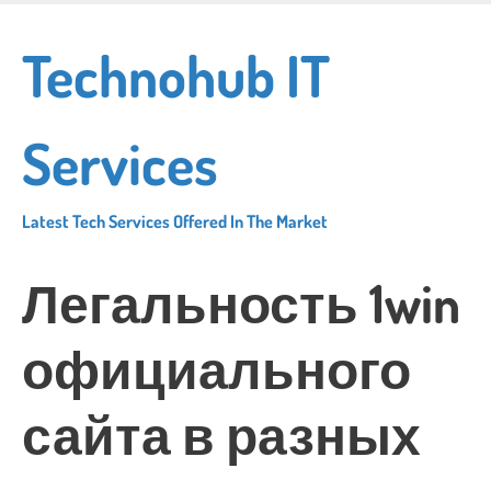
Skip
to
Technohub IT
main
content
Services
Latest Tech Services Offered In The Market
Легальность 1win
официального
сайта в разных