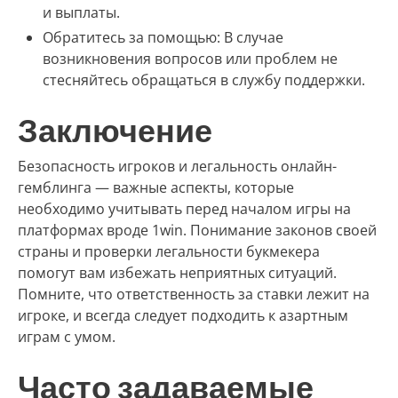
и выплаты.
Обратитесь за помощью: В случае
возникновения вопросов или проблем не
стесняйтесь обращаться в службу поддержки.
Заключение
Безопасность игроков и легальность онлайн-
гемблинга — важные аспекты, которые
необходимо учитывать перед началом игры на
платформах вроде 1win. Понимание законов своей
страны и проверки легальности букмекера
помогут вам избежать неприятных ситуаций.
Помните, что ответственность за ставки лежит на
игроке, и всегда следует подходить к азартным
играм с умом.
Часто задаваемые